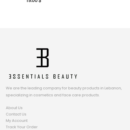
19.00
$
We are the leading company for beauty products in Lebanon,
specializing in cosmetics and face care products.
About Us
Contact Us
My Account
Track Your Order