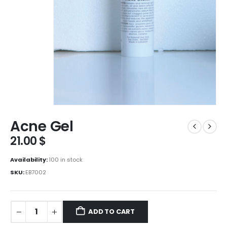
Acne Gel
21.00
$
Availability:
100 in stock
SKU:
EB7002
ADD TO CART