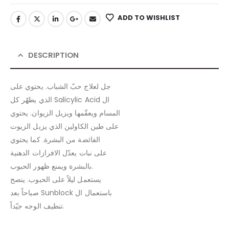
ADD TO WISHLIST
DESCRIPTION
جل لعلاج حبّ الشباب. يحتوي على
الذي يطهّر كل Salicylic Acid ال
المسام ويعقّمها ويزيل الزيوان. يحتوي
على طين الكاولين الذي يزيل الزيوت
الفائضة من البشرة. كما يحتوي
على نبات يعدّل الافرازات الدهنية
بالبشرة ويمنع ظهور الحبوب.
يستعمل ليلاً على الحبوب. ينصح
صباحاً بعد Sunblock باستعمال ال
تنظيف الوجه جيّداً.